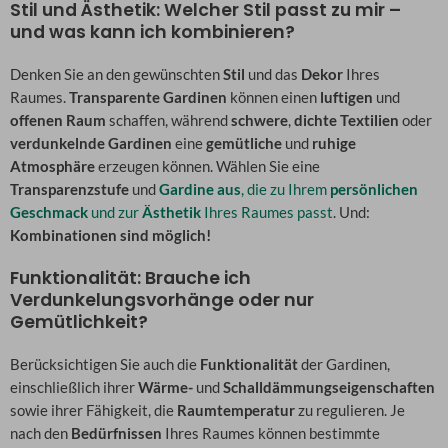
Stil und Ästhetik: Welcher Stil passt zu mir –
und was kann ich kombinieren?
Denken Sie an den gewünschten
Stil
und das
Dekor
Ihres
Raumes.
Transparente Gardinen
können einen
luftigen
und
offenen Raum
schaffen, während
schwere
,
dichte Textilien
oder
verdunkelnde Gardinen
eine
gemütliche
und
ruhige
Atmosphäre
erzeugen können. Wählen Sie eine
Transparenzstufe
und
Gardine aus
, die zu Ihrem
persönlichen
Geschmack
und zur
Ästhetik
Ihres Raumes passt
. Und:
Kombinationen sind möglich!
Funktionalität: Brauche ich
Verdunkelungsvorhänge oder nur
Gemütlichkeit?
Berücksichtigen Sie auch die
Funktionalität
der Gardinen,
einschließlich ihrer
Wärme-
und
Schalldämmungseigenschaften
sowie ihrer Fähigkeit, die
Raumtemperatur
zu regulieren. Je
nach den
Bedürfnissen
Ihres Raumes können bestimmte