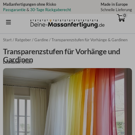
Zum
Maßanfertigungen ohne Risko
Made in Europe
Passgarantie
&
30-Tage Rückgaberecht
Schnelle Lieferung
Inhalt
0
springen
Start
/
Ratgeber
/
Gardine
/ Transparenzstufen für Vorhänge & Gardinen
Transparenzstufen für Vorhänge und
Gardinen
Lesedauer: 6 min