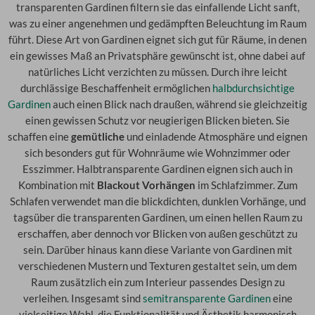
transparenten Gardinen filtern sie das einfallende Licht sanft,
was zu einer angenehmen und gedämpften Beleuchtung im Raum
führt. Diese Art von Gardinen eignet sich gut für Räume, in denen
ein gewisses Maß an Privatsphäre gewünscht ist, ohne dabei auf
natürliches Licht verzichten zu müssen. Durch ihre leicht
durchlässige Beschaffenheit ermöglichen
halbdurchsichtige
Gardinen
auch einen Blick nach draußen, während sie gleichzeitig
einen gewissen Schutz vor neugierigen Blicken bieten. Sie
schaffen eine
gemütliche
und einladende Atmosphäre und eignen
sich besonders gut für Wohnräume wie Wohnzimmer oder
Esszimmer. Halbtransparente Gardinen eignen sich auch in
Kombination mit
Blackout Vorhängen
im Schlafzimmer. Zum
Schlafen verwendet man die blickdichten, dunklen Vorhänge, und
tagsüber die transparenten Gardinen, um einen hellen Raum zu
erschaffen, aber dennoch vor Blicken von außen geschützt zu
sein. Darüber hinaus kann diese Variante von Gardinen mit
verschiedenen Mustern und Texturen gestaltet sein, um dem
Raum zusätzlich ein zum Interieur passendes Design zu
verleihen. Insgesamt sind
semitransparente Gardinen
eine
vielseitige Wahl, die Funktionalität und Ästhetik harmonisch