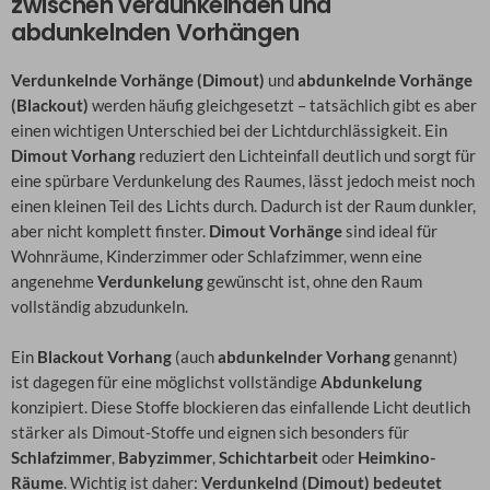
zwischen verdunkelnden und
abdunkelnden Vorhängen
Verdunkelnde Vorhänge (Dimout)
und
abdunkelnde Vorhänge
(Blackout)
werden häufig gleichgesetzt – tatsächlich gibt es aber
einen wichtigen Unterschied bei der Lichtdurchlässigkeit. Ein
Dimout Vorhang
reduziert den Lichteinfall deutlich und sorgt für
eine spürbare Verdunkelung des Raumes, lässt jedoch meist noch
einen kleinen Teil des Lichts durch. Dadurch ist der Raum dunkler,
aber nicht komplett finster.
Dimout Vorhänge
sind ideal für
Wohnräume, Kinderzimmer oder Schlafzimmer, wenn eine
angenehme
Verdunkelung
gewünscht ist, ohne den Raum
vollständig abzudunkeln.
Ein
Blackout Vorhang
(auch
abdunkelnder Vorhang
genannt)
ist dagegen für eine möglichst vollständige
Abdunkelung
konzipiert. Diese Stoffe blockieren das einfallende Licht deutlich
stärker als Dimout-Stoffe und eignen sich besonders für
Schlafzimmer
,
Babyzimmer
,
Schichtarbeit
oder
Heimkino-
Räume
. Wichtig ist daher:
Verdunkelnd (Dimout) bedeutet