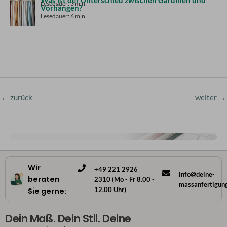
Was ist der Unterschied zwischen Gardinen und
Lesedauer: 3 min
Vorhängen?
Lesedauer: 6 min
←
zurück
weiter
→
Wir
+49 221 2926
info@deine-
beraten
2310 (Mo - Fr 8.00 -
massanfertigun
12.00 Uhr)
Sie gerne:
Dein Maß. Dein Stil. Deine