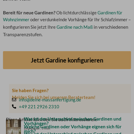
Bereit für neue Gardinen?
Ob lichtdurchlässige
Gardinen für
Wohnzimmer
oder verdunkelnde Vorhänge für Ihr Schlafzimmer –
in verschiedenen
konfigurieren Sie jetzt Ihre
Gardine nach Maß
Transparenzstufen.
Jetzt Gardine konfigurieren
Sie haben Fragen?
Melden Sie sich bei unserem Beraterteam!
info@deine-massanfertigung.de
+49 221 2926 2310
Was ist der Unterschied zwischen Gardinen und
Diese Artikel könnten Sie auch interessieren:
Vorhängen?
Welche Gardinen oder Vorhänge eignen sich für
Lesedauer: 5 min
mich?