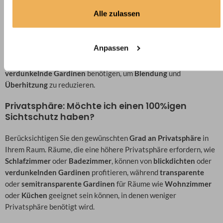
Fenster kommen?
Alle zulassen
Überlegen Sie, wie viel
Licht
Sie in den Raum lassen möchten.
Räume mit viel Tageslicht können von
transparenten
oder
Anpassen
halbtransparenten Gardinen
profitieren, während Räume mit
direkter Sonneneinstrahlung möglicherweise
blickdichte
oder
verdunkelnde Gardinen
benötigen, um
Blendung
und
Überhitzung
zu reduzieren.
Privatsphäre: Möchte ich einen 100%igen
Sichtschutz haben?
Berücksichtigen Sie den gewünschten
Grad an Privatsphäre
in
Ihrem Raum. Räume, die eine höhere Privatsphäre erfordern, wie
Schlafzimmer
oder
Badezimmer
, können von
blickdichten
oder
verdunkelnden Gardinen
profitieren, während
transparente
oder
semitransparente Gardinen
für Räume wie
Wohnzimmer
oder
Küchen
geeignet sein können, in denen weniger
Privatsphäre benötigt wird.