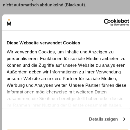
nicht automatisch abdunkelnd (Blackout)
.
Auswahl der passenden Transparenzstufe
Die Auswahl der richtigen Transparenzstufe bei Gardinenstoffen
Diese Webseite verwendet Cookies
hängt von
mehreren Einflussfaktoren
ab, darunter:
Wir verwenden Cookies, um Inhalte und Anzeigen zu
personalisieren, Funktionen für soziale Medien anbieten zu
Raumfunktion: Was soll mit dem Aufhängen
können und die Zugriffe auf unsere Website zu analysieren.
der Gardinen erreicht werden?
Außerdem geben wir Informationen zu Ihrer Verwendung
unserer Website an unsere Partner für soziale Medien,
Berücksichtigen Sie die Funktion des Raumes, in dem die
Werbung und Analysen weiter. Unsere Partner führen diese
Gardinen angebracht
werden sollen. Zum Beispiel benötigen
Informationen möglicherweise mit weiteren Daten
Schlafzimmer
möglicherweise
Verdunkelungsvorhänge
für eine
zusammen, die Sie ihnen bereitgestellt haben oder die sie
optimale Schlafumgebung, während
Wohnzimmer
im Rahmen Ihrer Nutzung der Dienste gesammelt haben.
möglicherweise dünnere, flatternde Gardinenstoffe für eine
angenehme Lichtdurchlässigkeit bevorzugen.
Details zeigen
Lichtverhältnisse: Wie viel Licht darf durch mein