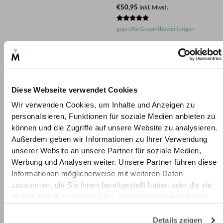
€50,95
inkl. Mwst.
Bewertet
geprüfte Gesamtbewertungen
mit
5.00
von 5
Diese Webseite verwendet Cookies
Wir verwenden Cookies, um Inhalte und Anzeigen zu
personalisieren, Funktionen für soziale Medien anbieten zu
können und die Zugriffe auf unsere Website zu analysieren.
Außerdem geben wir Informationen zu Ihrer Verwendung
unserer Website an unsere Partner für soziale Medien,
inkl. MwSt.
inkl. MwSt.
Werbung und Analysen weiter. Unsere Partner führen diese
Versandbereit in
1-4 Werktagen
Versandbereit in
3-8 Werktagen
Informationen möglicherweise mit weiteren Daten
Stoffmuster –
Transparente
Blickdichter Vorhang –
Schiebegardine –
zusammen, die Sie ihnen bereitgestellt haben oder die sie
Dreiecksmuster
Unifarben
im Rahmen Ihrer Nutzung der Dienste gesammelt haben.
€
0,00
inkl. Mwst.
Material:
100% Polyester
Stoffgewicht:
53 g/m²
Details zeigen