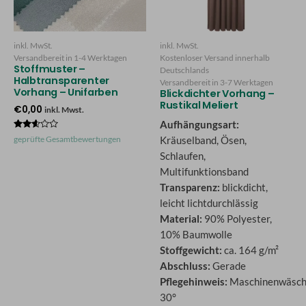
inkl. MwSt.
inkl. MwSt.
Versandbereit in
1-4 Werktagen
Kostenloser Versand innerhalb
Stoffmuster –
Deutschlands
Halbtransparenter
Versandbereit in
3-7 Werktagen
Vorhang – Unifarben
Blickdichter Vorhang –
Rustikal Meliert
€
0,00
inkl. Mwst.
Aufhängungsart:
Bewertet
geprüfte Gesamtbewertungen
Kräuselband, Ösen,
mit
2.50
Schlaufen,
von 5
Multifunktionsband
Transparenz:
blickdicht,
leicht lichtdurchlässig
Material:
90% Polyester,
10% Baumwolle
Stoffgewicht:
ca. 164 g/m²
Abschluss:
Gerade
Pflegehinweis:
Maschinenwäsc
30°