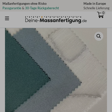
Zum
Maßanfertigungen ohne Risko
Made in Europe
Passgarantie
&
30-Tage Rückgaberecht
Schnelle Lieferung
Inhalt
0
springen
Stoffmuster
-
Transparente
Gardine
-
Blattmuster
Menge