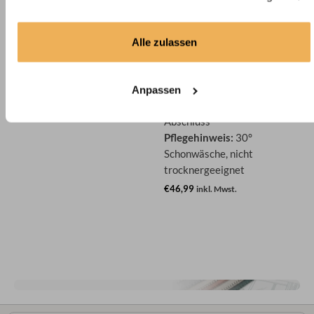
Aufhängungsart:
Paneelwagen
Lieferumfang:
Alu-
Paneelwagen,
Alle zulassen
Beschwerungsstange,
Gardinenröllchen
Transparenz:
transparent
Anpassen
Abschluss:
gerader
Abschluss
Pflegehinweis:
30°
Schonwäsche, nicht
trocknergeeignet
€46,99
inkl. Mwst.