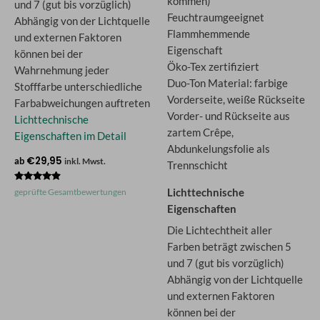
kommen)
und 7 (gut bis vorzüglich)
Feuchtraumgeeignet
Abhängig von der Lichtquelle
Flammhemmende
und externen Faktoren
Eigenschaft
können bei der
Öko-Tex zertifiziert
Wahrnehmung jeder
Duo-Ton Material: farbige
Stofffarbe unterschiedliche
Vorderseite, weiße Rückseite
Farbabweichungen auftreten
Vorder- und Rückseite aus
Lichttechnische
zartem Crêpe,
Eigenschaften im Detail
Abdunkelungsfolie als
€
29,95
ab
inkl. Mwst.
Trennschicht
Bewertet
Lichttechnische
geprüfte Gesamtbewertungen
mit
4.74
Eigenschaften
von 5
Die Lichtechtheit aller
Farben beträgt zwischen 5
und 7 (gut bis vorzüglich)
Abhängig von der Lichtquelle
und externen Faktoren
können bei der