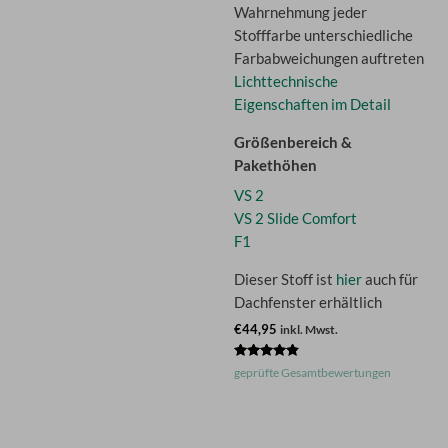
Wahrnehmung jeder
Stofffarbe unterschiedliche
Farbabweichungen auftreten
Lichttechnische
Eigenschaften im Detail
Größenbereich &
Pakethöhen
VS 2
VS 2 Slide Comfort
F1
Dieser Stoff ist
hier
auch für
Dachfenster erhältlich
€44,95
inkl. Mwst.
Bewertet
geprüfte Gesamtbewertungen
mit
4.67
von 5