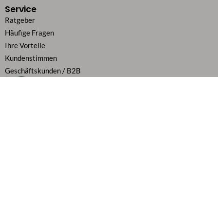
Service
Ratgeber
Häufige Fragen
Ihre Vorteile
Kundenstimmen
Geschäftskunden / B2B
Zahlung & Versand
Über uns
Karriere
Vertrag widerrufen
Flexibel bezahlen
Alle Preise inkl. MwSt.
Folge uns auf