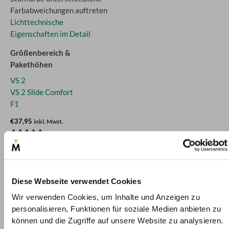
Farbabweichungen auftreten
Lichttechnische
Eigenschaften im Detail
Größenbereich &
Pakethöhen
VS 2
VS 2 Slide Comfort
F1
€37,95
inkl. Mwst.
Bewertet
geprüfte Gesamtbewertungen
mit
5.00
von 5
Diese Webseite verwendet Cookies
Wir verwenden Cookies, um Inhalte und Anzeigen zu
personalisieren, Funktionen für soziale Medien anbieten zu
können und die Zugriffe auf unsere Website zu analysieren.