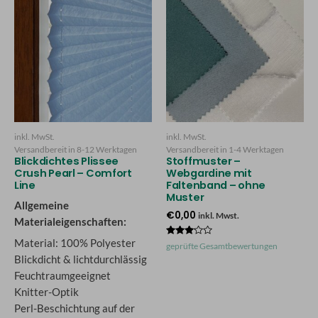
inkl. MwSt.
inkl. MwSt.
Versandbereit in
8-12 Werktagen
Versandbereit in
1-4 Werktagen
Blickdichtes Plissee
Stoffmuster –
Crush Pearl – Comfort
Webgardine mit
Line
Faltenband – ohne
Muster
Allgemeine
€
0,00
inkl. Mwst.
Materialeigenschaften:
Material: 100% Polyester
Bewertet
geprüfte Gesamtbewertungen
mit
Blickdicht & lichtdurchlässig
3.00
von 5
Feuchtraumgeeignet
Knitter-Optik
Perl-Beschichtung auf der