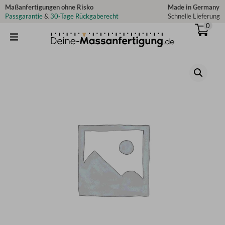
Zum
Maßanfertigungen ohne Risko
Made in Germany
Passgarantie
&
30-Tage Rückgaberecht
Schnelle Lieferung
Inhalt
0
springen
Stoffmuster
-
Blickdichtes
Plissee
-
Unifarben
Menge