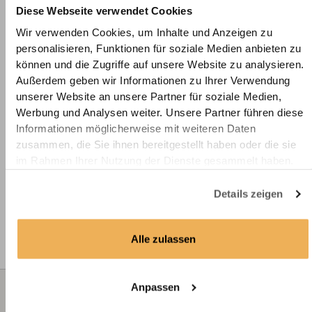
Schwarz
Diese Webseite verwendet Cookies
Wir verwenden Cookies, um Inhalte und Anzeigen zu
personalisieren, Funktionen für soziale Medien anbieten zu
Stoffmuster - Blickdichtes
können und die Zugriffe auf unsere Website zu analysieren.
Wabenplissee - Unifarben -
Außerdem geben wir Informationen zu Ihrer Verwendung
Kreideblau
unserer Website an unsere Partner für soziale Medien,
Werbung und Analysen weiter. Unsere Partner führen diese
Informationen möglicherweise mit weiteren Daten
zusammen, die Sie ihnen bereitgestellt haben oder die sie
im Rahmen Ihrer Nutzung der Dienste gesammelt haben.
Details zeigen
Alle zulassen
Anpassen
Wir
+49 221 2926
info@deine-
beraten
2310 (Mo - Fr 8.00 -