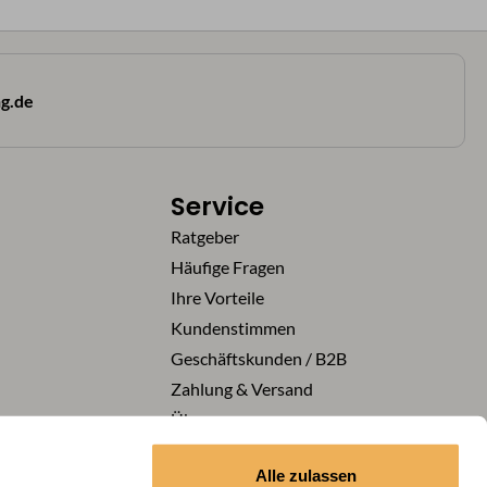
g.de
Service
Ratgeber
Häufige Fragen
Ihre Vorteile
Kundenstimmen
Geschäftskunden / B2B
Zahlung & Versand
Über uns
Karriere
Alle zulassen
Vertrag widerrufen