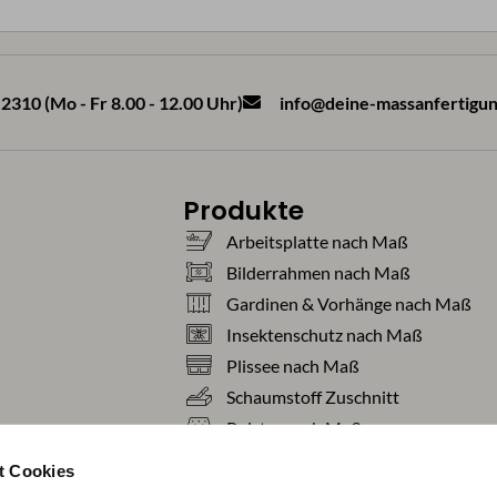
2310 (Mo - Fr 8.00 - 12.00 Uhr)
info@deine-massanfertigun
Produkte
Arbeitsplatte nach Maß
Bilderrahmen nach Maß
Gardinen & Vorhänge nach Maß
Insektenschutz nach Maß
Plissee nach Maß
Schaumstoff Zuschnitt
Polster nach Maß
Teppiche nach Maß
t Cookies
Tischdecken nach Maß