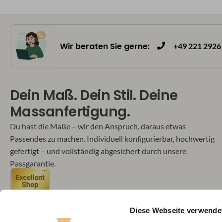
Wir beraten Sie gerne:
+49 221 2926 
Dein Maß. Dein Stil. Deine
Massanfertigung.
Du hast die Maße – wir den Anspruch, daraus etwas
Passendes zu machen. Individuell konfigurierbar, hochwertig
gefertigt – und vollständig abgesichert durch unsere
Passgarantie.
Diese Webseite verwende