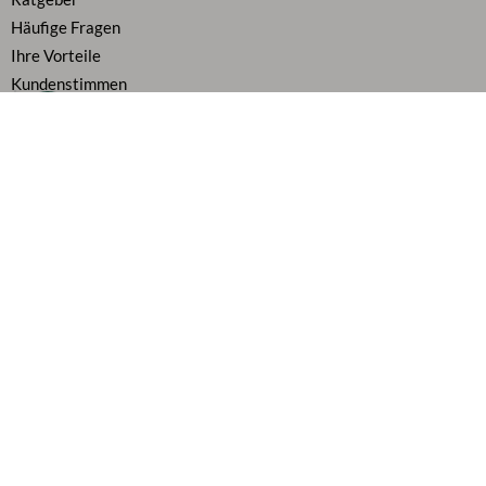
Häufige Fragen
Ihre Vorteile
Kundenstimmen
Geschäftskunden / B2B
Zahlung & Versand
Über uns
Karriere
Vertrag widerrufen
Flexibel bezahlen
Alle Preise inkl. MwSt.
Folge uns auf
AGB
|
Widerrufsbelehrung
|
Datenschutz
|
Cookie Richtlinie
|
Impressum
|