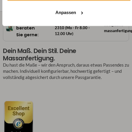
Anpassen
Wir
+49 221 2926
info@deine-
beraten
2310 (Mo - Fr 8.00 -
massanfertigun
12.00 Uhr)
Sie gerne:
Dein Maß. Dein Stil. Deine
Massanfertigung.
Du hast die Maße – wir den Anspruch, daraus etwas Passendes zu
machen. Individuell konfigurierbar, hochwertig gefertigt – und
vollständig abgesichert durch unsere Passgarantie.