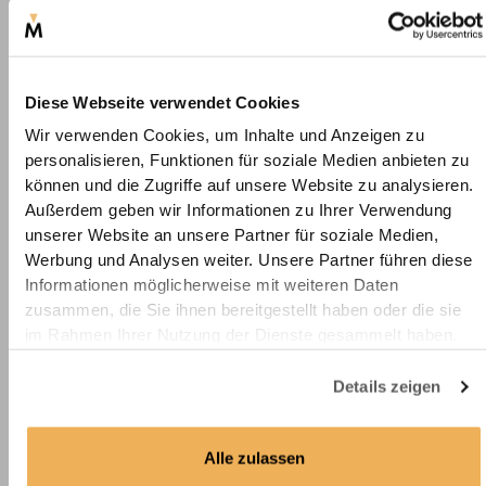
Stoffmuster - Abdunkelndes
Plissee Basic Line -
Diese Webseite verwendet Cookies
Unifarben - Anthrazit
Wir verwenden Cookies, um Inhalte und Anzeigen zu
personalisieren, Funktionen für soziale Medien anbieten zu
können und die Zugriffe auf unsere Website zu analysieren.
Stoffmuster - Abdunkelndes
Außerdem geben wir Informationen zu Ihrer Verwendung
Plissee Basic Line -
unserer Website an unsere Partner für soziale Medien,
Unifarben - Schwarz
Werbung und Analysen weiter. Unsere Partner führen diese
Informationen möglicherweise mit weiteren Daten
zusammen, die Sie ihnen bereitgestellt haben oder die sie
im Rahmen Ihrer Nutzung der Dienste gesammelt haben.
Details zeigen
Alle zulassen