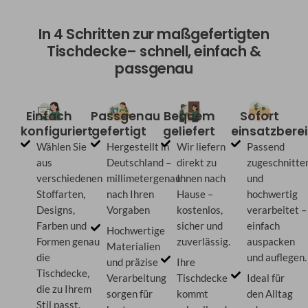
In 4 Schritten zur maßgefertigten
Tischdecke– schnell, einfach &
passgenau
Einfach
Passgenau
Bequem
Sofort
konfiguriert
gefertigt
geliefert
einsatzberei
Wählen Sie
Hergestellt in
Wir liefern
Passend
aus
Deutschland –
direkt zu
zugeschnitte
verschiedenen
millimetergenau
Ihnen nach
und
Stoffarten,
nach Ihren
Hause –
hochwertig
Designs,
Vorgaben
kostenlos,
verarbeitet –
Farben und
sicher und
einfach
Hochwertige
Formen genau
zuverlässig.
auspacken
Materialien
die
und auflegen.
und präzise
Ihre
Tischdecke,
Verarbeitung
Tischdecke
Ideal für
die zu Ihrem
sorgen für
kommt
den Alltag
Stil passt.