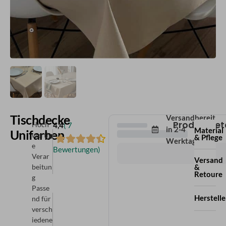
Tischdecke
Versandbereit
Produktdeta
Hoch
4,4
( 7
in
2-4
Material
Unifarben
wertig
& Pflege
Werktagen
e
Bewertungen)
Verar
Versand
beitun
&
Retoure
g
Passe
Herstell
nd für
versch
iedene