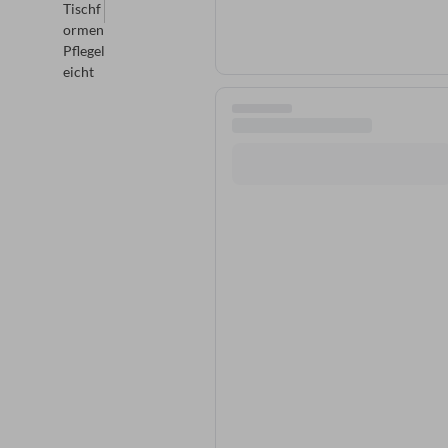
Tischf
ormen
Pflegel
eicht