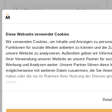
1-5 von 7 Rezensionen
Silke M.
23. Dezember 2025
Diese Webseite verwendet Cookies
Wir verwenden Cookies, um Inhalte und Anzeigen zu persona
Verifizierte Rezension -
Original ansehen
Funktionen für soziale Medien anbieten zu können und die Zug
Schöner Stoff, der mit der maßgeschneiderten Größe ein
unsere Website zu analysieren. Außerdem geben wir Informa
schöner Blickfang ist!
Ihrer Verwendung unserer Website an unsere Partner für soz
(0)
(0)
Werbung und Analysen weiter. Unsere Partner führen diese 
möglicherweise mit weiteren Daten zusammen, die Sie ihnen 
haben oder die sie im Rahmen Ihrer Nutzung der Dienste g
Anonym
20. November 2025
haben.
Verifizierte Rezension -
Original ansehen
Detai
(0)
(0)