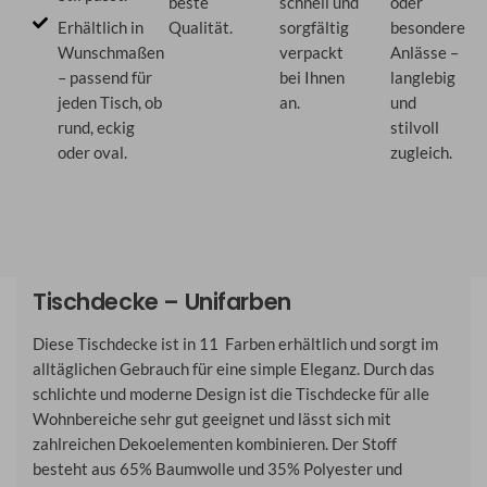
beste
schnell und
oder
Erhältlich in
Qualität.
sorgfältig
besondere
Wunschmaßen
verpackt
Anlässe –
– passend für
bei Ihnen
langlebig
jeden Tisch, ob
an.
und
rund, eckig
stilvoll
oder oval.
zugleich.
Tischdecke – Unifarben
Diese Tischdecke ist in 11 Farben erhältlich und sorgt im
alltäglichen Gebrauch für eine simple Eleganz. Durch das
schlichte und moderne Design ist die Tischdecke für alle
Wohnbereiche sehr gut geeignet und lässt sich mit
zahlreichen Dekoelementen kombinieren. Der Stoff
besteht aus 65% Baumwolle und 35% Polyester und