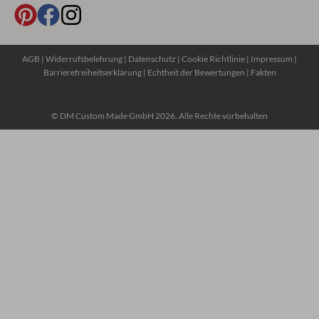
AGB
|
Widerrufsbelehrung
|
Datenschutz
|
Cookie Richtlinie
|
Impressum
|
Barrierefreiheitserklärung
|
Echtheit der Bewertungen
|
Fakten
© DM Custom Made GmbH 2026. Alle Rechte vorbehalten