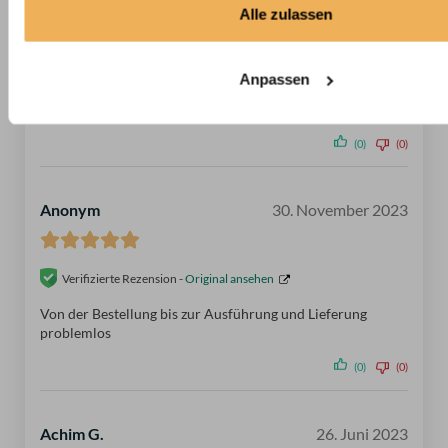
Alle zulassen
Sonja F.
6. November 2024
Anpassen
Ich bin sehr zufrieden mit der Arbeit.
(0)
(0)
Anonym
30. November 2023
Verifizierte Rezension -
Original ansehen
Von der Bestellung bis zur Ausführung und Lieferung
problemlos
(0)
(0)
Achim G.
26. Juni 2023