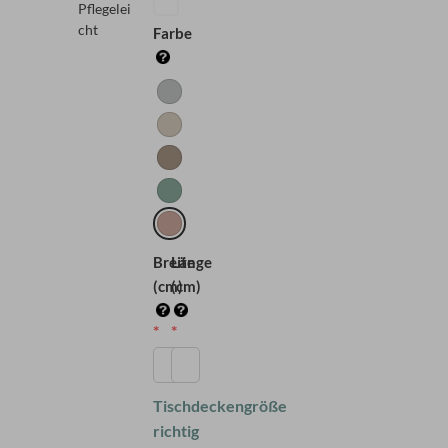
Pflegelei
cht
Farbe
Breite
Länge
(cm)
(cm)
Tischdeckengröße
richtig