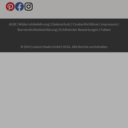
AGB
|
Widerrufsbelehrung
|
Datenschutz
|
Cookie Richtlinie
|
Impressum
|
Barrierefreiheitserklärung
|
Echtheit der Bewertungen
|
Fakten
© DM Custom Made GmbH 2026. Alle Rechte vorbehalten