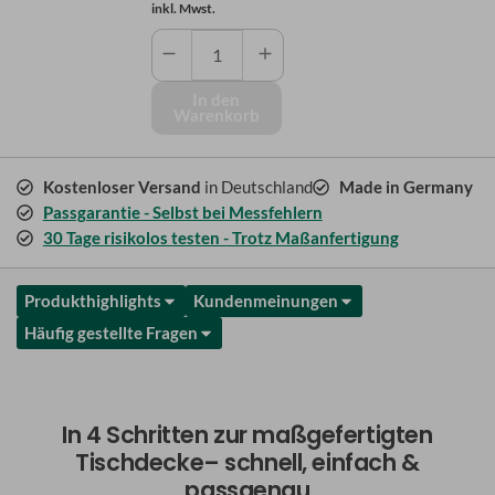
inkl. Mwst.
Tischdecke
mit
Blumenmuster
In den
Warenkorb
Menge
Kostenloser Versand
in Deutschland
Made in Germany
Passgarantie - Selbst bei Messfehlern
30 Tage risikolos testen - Trotz Maßanfertigung
Produkthighlights
Kundenmeinungen
Häufig gestellte Fragen
In 4 Schritten zur maßgefertigten
Tischdecke– schnell, einfach &
passgenau