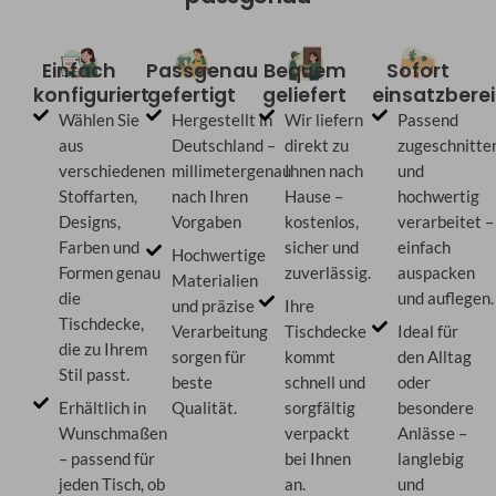
Einfach
Passgenau
Bequem
Sofort
konfiguriert
gefertigt
geliefert
einsatzberei
Wählen Sie
Hergestellt in
Wir liefern
Passend
aus
Deutschland –
direkt zu
zugeschnitte
verschiedenen
millimetergenau
Ihnen nach
und
Stoffarten,
nach Ihren
Hause –
hochwertig
Designs,
Vorgaben
kostenlos,
verarbeitet –
Farben und
sicher und
einfach
Hochwertige
Formen genau
zuverlässig.
auspacken
Materialien
die
und auflegen.
und präzise
Ihre
Tischdecke,
Verarbeitung
Tischdecke
Ideal für
die zu Ihrem
sorgen für
kommt
den Alltag
Stil passt.
beste
schnell und
oder
Erhältlich in
Qualität.
sorgfältig
besondere
Wunschmaßen
verpackt
Anlässe –
– passend für
bei Ihnen
langlebig
jeden Tisch, ob
an.
und