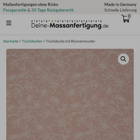
Zum
Maßanfertigungen ohne Risko
Made in Germany
Passgarantie
&
30-Tage Rückgaberecht
Schnelle Lieferung
Inhalt
0
springen
Startseite
>
Tischdecken
>
Tischdecke mit Blumenmuster