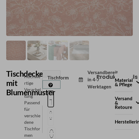
Tischdecke
Versandbereit
Produktdetails
Hochwe
Tischform
in
4-7
Material
mit
rtige
& Pflege
Werktagen
Verarbei
Blumenmuster
tung
Versand
Passend
&
Retoure
für
verschie
Hersteller
dene
Tischfor
men