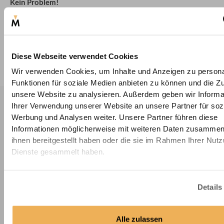
Kein Problem!
Unser Größenrechner bestimmt für Sie die
passende Größe
.
Geben Sie einfach die Maße Ihres Tisches sowie den
gewünschten Überhang ein und erfahren Sie die
entsprechende Größe für Ihre passende Tischdecke.
Diese Webseite verwendet Cookies
Zum Größenrechner
Wir verwenden Cookies, um Inhalte und Anzeigen zu persona
Funktionen für soziale Medien anbieten zu können und die Zug
unsere Website zu analysieren. Außerdem geben wir Informa
Unser Tischdecken Versprechen
Ihrer Verwendung unserer Website an unsere Partner für soz
Werbung und Analysen weiter. Unsere Partner führen diese
Über 50.000 Kunden vertrauen auf Deine-
Informationen möglicherweise mit weiteren Daten zusammen,
Massanfertigung.de
ihnen bereitgestellt haben oder die sie im Rahmen Ihrer Nut
Passgarantie & 30-Tage-Rückgaberecht
Dienste gesammelt haben.
Wir nehmen Ihnen das Risiko beim Kauf nach Maß:
Trotz
Maßanfertigung können Sie unsere Tischdecken 30 Tage
risikolos testen
. Sollten Sie nicht zufrieden sein, sorgen wir
Details
für Ersatz oder erstatten Ihnen den Kaufpreis.
Alle zulassen
Selbst bei Messfehlern bieten wir Ihnen die Sicherheit,