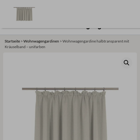
Zum
Maßanfertigungen ohne Risko
Made in Europe
Passgarantie
&
30-Tage Rückgaberecht
Schnelle Lieferung
Inhalt
0
springen
Startseite
>
Wohnwagengardinen
>
Wohnwagengardine halbtransparent mit
Kräuselband – unifarben