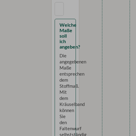
Welche
Maße
soll
ich
angeben?
Die
angegebenen
Maße
entsprechen
dem
Stoffmaß.
Mit
dem
Kräuselband
können
Sie
den
Faltenwurf
selbstständig