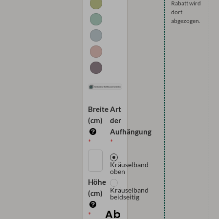
Rabatt wird
dort
abgezogen.
Breite
Art
(cm)
der
Aufhängung
Kräuselband
oben
Höhe
Kräuselband
(cm)
beidseitig
Ab