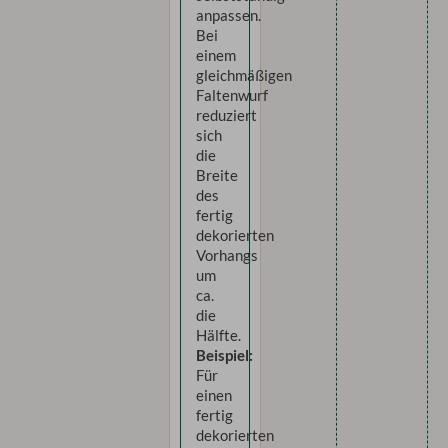
anpassen.
Bei
einem
gleichmäßigen
Faltenwurf
reduziert
sich
die
Breite
des
fertig
dekorierten
Vorhangs
um
ca.
die
Hälfte.
Beispiel:
Für
einen
fertig
dekorierten