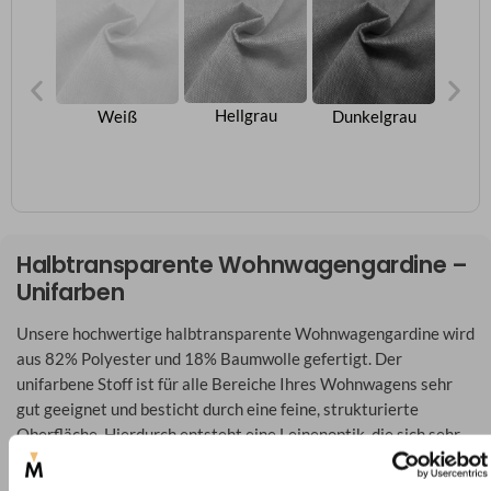
Hellgrau
t
Weiß
Dunkelgrau
B
Halbtransparente Wohnwagengardine –
Unifarben
Unsere hochwertige halbtransparente Wohnwagengardine wird
aus 82% Polyester und 18% Baumwolle gefertigt. Der
unifarbene Stoff ist für alle Bereiche Ihres Wohnwagens sehr
gut geeignet und besticht durch eine feine, strukturierte
Oberfläche. Hierdurch entsteht eine Leinenoptik, die sich sehr
gut mit anderen Stoffen kombinieren lässt. Durch die
Leichtigkeit des Stoffes ist der Vorhang lichtdurchlässig,