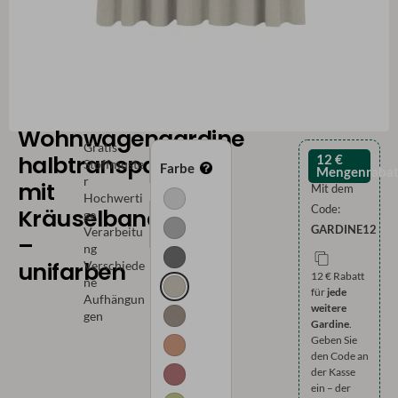
Wohnwagengardine
Gratis
halbtransparent
12 €
Stoffmuste
Farbe
Mengenrabat
r
mit
Mit dem
Hochwerti
Code:
Kräuselband
ge
GARDINE12
Verarbeitu
–
ng
unifarben
Verschiede
12 € Rabatt
ne
für
jede
Aufhängun
weitere
gen
Gardine
.
Geben Sie
den Code an
der Kasse
ein – der