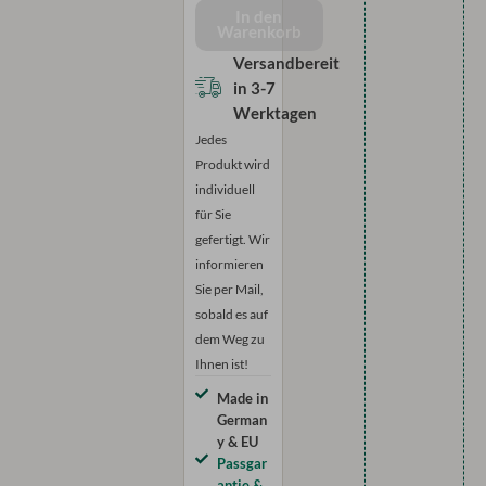
mit
In den
Warenkorb
Kräuselband
-
Versandbereit
unifarben
in
3-7
Menge
Werktagen
Jedes
Produkt wird
individuell
für Sie
gefertigt. Wir
informieren
Sie per Mail,
sobald es auf
dem Weg zu
Ihnen ist!
Made in
German
y & EU
Passgar
antie &