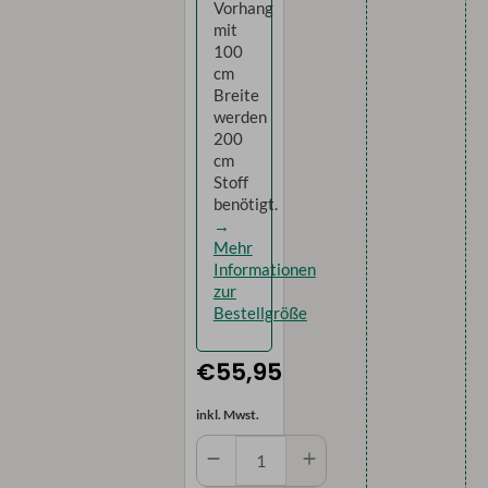
Vorhang
mit
100
cm
Breite
werden
200
cm
Stoff
benötigt.
→
Mehr
Informationen
zur
Bestellgröße
€55,95
inkl. Mwst.
Wohnwagengardine
halbtransparent