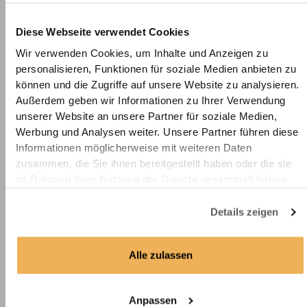
schützt aber dennoch zu einem gewissen Maß vor fremden
Blicken.
Diese Webseite verwendet Cookies
Unsere halbtransparente Wohnwagengardine mit Kräuselband
Wir verwenden Cookies, um Inhalte und Anzeigen zu
erhalten Sie wahlweise mit einseitiger (nur oben) oder
personalisieren, Funktionen für soziale Medien anbieten zu
beidseitiger Aufhängung. Durch das Kräuselband lässt sich das
können und die Zugriffe auf unsere Website zu analysieren.
Raffverhältnis des Vorhangs nach Ihrem Belieben anpassen.
Außerdem geben wir Informationen zu Ihrer Verwendung
Die Aufhängung unserer halbtransparenten
unserer Website an unsere Partner für soziale Medien,
Wohnwagengardine mit Kräuselband wird ohne Köpfchen 22
Werbung und Analysen weiter. Unsere Partner führen diese
mm breit genäht.
Informationen möglicherweise mit weiteren Daten
Der pflegeleichte Vorhang ist problemlos bei 30 Grad in der
zusammen, die Sie ihnen bereitgestellt haben oder die sie
Maschine waschbar und kann in zwölf außergewöhnlichen
im Rahmen Ihrer Nutzung der Dienste gesammelt haben.
Farben angefertigt werden.
Details zeigen
Stoffmuster
Alle zulassen
Infos zu den Aufhängungsarten
Pflegehinweise
Anpassen