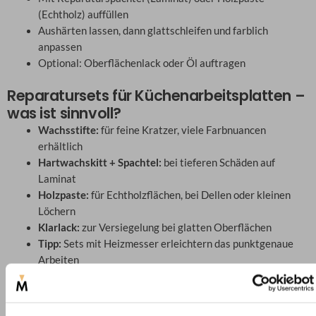
(Echtholz) auffüllen
Aushärten lassen, dann glattschleifen und farblich
anpassen
Optional: Oberflächenlack oder Öl auftragen
Reparatursets für Küchenarbeitsplatten –
was ist sinnvoll?
Wachsstifte:
für feine Kratzer, viele Farbnuancen
erhältlich
Hartwachskitt + Spachtel:
bei tieferen Schäden auf
Laminat
Holzpaste:
für Echtholzflächen, bei Dellen oder kleinen
Löchern
Klarlack:
zur Versiegelung bei glatten Oberflächen
Tipp:
Sets mit Heizmesser erleichtern das punktgenaue
Arbeiten
Wann lohnt sich ein Austausch?
Tiefe, großflächige Schäden mit Instabilität