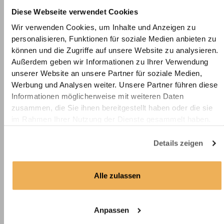
Durchfeuchtung oder aufgequollenes Material
Diese Webseite verwendet Cookies
Sichtbare Defekte im stark beanspruchten Bereich (z. B.
Wir verwenden Cookies, um Inhalte und Anzeigen zu
an Spüle oder Herd)
personalisieren, Funktionen für soziale Medien anbieten zu
Wenn Reparatur optisch keine Verbesserung bringt
können und die Zugriffe auf unsere Website zu analysieren.
FAQ – Kleine Schäden an Arbeitsplatten
Außerdem geben wir Informationen zu Ihrer Verwendung
unserer Website an unsere Partner für soziale Medien,
ausbessern
Werbung und Analysen weiter. Unsere Partner führen diese
Was hilft bei Kratzern in der Arbeitsplatte?
Informationen möglicherweise mit weiteren Daten
zusammen, die Sie ihnen bereitgestellt haben oder die sie
Reparaturwachs oder Stifte in der passenden Farbe einreiben,
im Rahmen Ihrer Nutzung der Dienste gesammelt haben.
glattziehen und fixieren. Ideal bei Laminat oder Dekorplatten.
Details zeigen
Kann ich aufgeplatzte Stellen selbst reparieren?
Alle zulassen
Wie kann ich eine Delle in der Holzplatte beheben?
Lässt sich eine Küchenplatte mit defekter Beschichtung
Anpassen
noch retten?