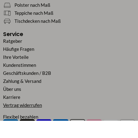
Polster nach Maß
Teppiche nach Maß
Tischdecken nach Maß
Service
Ratgeber
Häufige Fragen
Ihre Vorteile
Kundenstimmen
Geschäftskunden / B2B
Zahlung & Versand
Über uns
Karriere
Vertrag widerrufen
Flexibel bezahlen
Alle Preise inkl. MwSt.