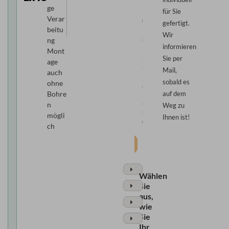
ge
für Sie
Verar
Comfort:
Freihängend:
gefertigt.
beitu
Beide
Untere
Wir
Schienen
Schiene
ng
informieren
beweglich,
beweglich,
Mont
mit
mit
Sie per
age
magn.
Schnurzug
Mail,
auch
Fixierung
(F1)
sobald es
ohne
&
auf dem
Bohre
Führungsschiene
(VS2
n
Weg zu
Slide
mögli
Ihnen ist!
Comfort)
ch
Weiter
Wählen
Sie
aus,
wie
Sie
Ihr