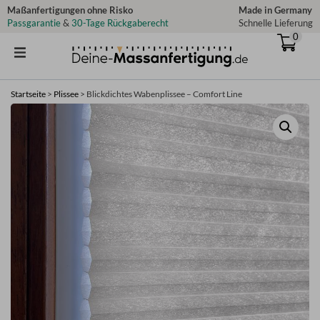
Zum
Maßanfertigungen ohne Risko
Made in Germany
Passgarantie
&
30-Tage Rückgaberecht
Schnelle Lieferung
Inhalt
0
springen
Startseite
>
Plissee
>
Blickdichtes Wabenplissee – Comfort Line