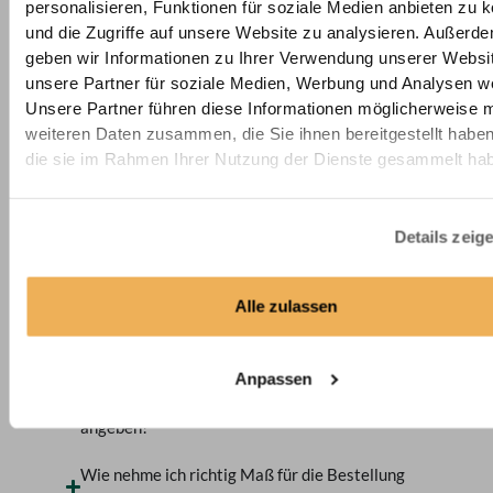
Auswahl
Auswahl
personalisieren, Funktionen für soziale Medien anbieten zu 
und die Zugriffe auf unsere Website zu analysieren. Außerd
Aluminiumprofil-Farben
Weiß
Mehrere
geben wir Informationen zu Ihrer Verwendung unserer Websi
Farben
möglich
unsere Partner für soziale Medien, Werbung und Analysen we
Unsere Partner führen diese Informationen möglicherweise m
weiteren Daten zusammen, die Sie ihnen bereitgestellt habe
die sie im Rahmen Ihrer Nutzung der Dienste gesammelt ha
Häufig gestellte Fragen
Details zeig
Bestellmaße
Modelle und Aufhängung
Alle zulassen
Pflege und Reinigung
Stoffe
Bestellung
Anpassen
Welche Bestellhöhe und Bestellbreite soll ich
angeben?
Wie nehme ich richtig Maß für die Bestellung