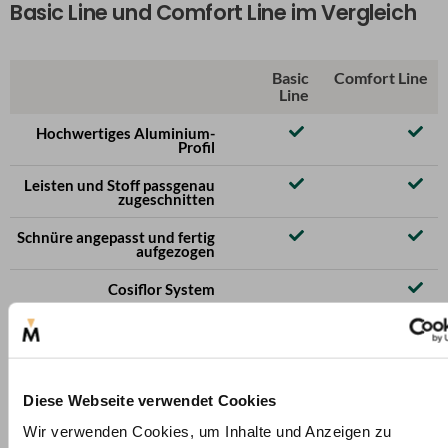
Basic Line und Comfort Line im Vergleich
Basic
Comfort Line
Line
Hochwertiges Aluminium-
Profil
Leisten und Stoff passgenau
zugeschnitten
Schnüre angepasst und fertig
aufgezogen
Cosiflor System
Optional: Führungsschienen
& Magnetverrasterung
Aufhängungsarten
Verspannt
Verspannt
oder
Diese Webseite verwendet Cookies
freihängend
Wir verwenden Cookies, um Inhalte und Anzeigen zu
Stoff- & Farbauswahl
Begrenzte
Große