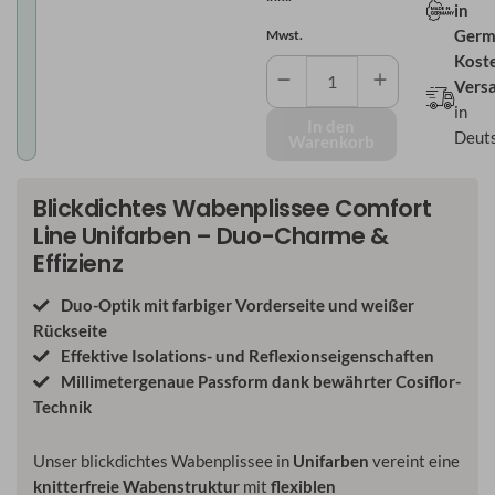
in
Germ
Mwst.
Kost
Blickdichtes
Vers
Wabenplissee
in
-
In den
Deut
Warenkorb
Comfort
Line
Menge
Blickdichtes Wabenplissee Comfort
Line Unifarben – Duo-Charme &
Effizienz
Duo-Optik mit farbiger Vorderseite und weißer
Rückseite
Effektive Isolations- und Reflexionseigenschaften
Millimetergenaue Passform dank bewährter Cosiflor-
Technik
Unser blickdichtes Wabenplissee in
Unifarben
vereint eine
knitterfreie Wabenstruktur
mit
flexiblen