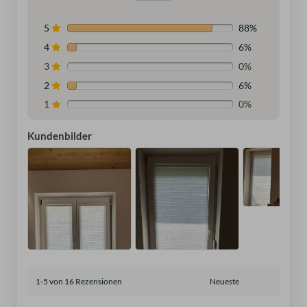
5
88%
4
6%
3
0%
2
6%
1
0%
Kundenbilder
1-5 von 16 Rezensionen