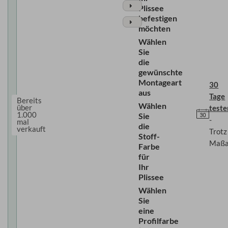
Plissee
befestigen
möchten
Wählen
Sie
die
gewünschte
Montageart
30
aus
Tage
Bereits
Wählen
über
test
1.000
Sie
-
mal
die
verkauft
Trotz
Stoff-
Maßa
Farbe
für
Ihr
Plissee
Wählen
Sie
eine
Profilfarbe