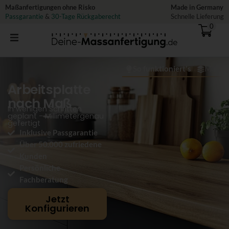
Zum
Maßanfertigungen ohne Risko
Made in Germany
Passgarantie
&
30-Tage Rückgaberecht
Schnelle Lieferung
Inhalt
0
springen
So funktioniert's
Materi
Arbeitsplatte
nach Maß
In wenigen Schritten
geplant - Millimetergenau
gefertigt
Inklusive Passgarantie
Über 50.000 zufriedene
Kunden
Persönliche
Fachberatung
Jetzt
Konfigurieren